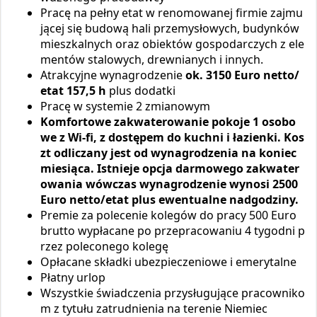
Pracę na pełny etat w renomowanej firmie zajmu
jącej się budową hali przemysłowych, budynków
mieszkalnych oraz obiektów gospodarczych z ele
mentów stalowych, drewnianych i innych.
Atrakcyjne wynagrodzenie
ok. 3150 Euro netto/
etat 157,5 h
plus dodatki
Pracę w systemie 2 zmianowym
Komfortowe zakwaterowanie pokoje 1 osobo
we z Wi-fi, z dostępem do kuchni i łazienki. Kos
zt odliczany jest od wynagrodzenia na koniec
miesiąca. Istnieje opcja darmowego zakwater
owania wówczas wynagrodzenie wynosi 2500
Euro netto/etat plus ewentualne nadgodziny.
Premie za polecenie kolegów do pracy 500 Euro
brutto wypłacane po przepracowaniu 4 tygodni p
rzez poleconego kolegę
Opłacane składki ubezpieczeniowe i emerytalne
Płatny urlop
Wszystkie świadczenia przysługujące pracowniko
m z tytułu zatrudnienia na terenie Niemiec