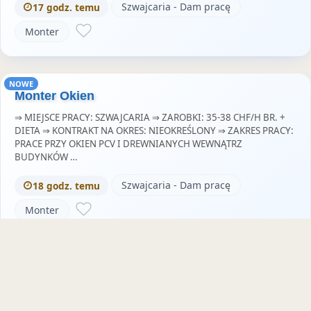
Szwajcaria - Dam pracę
17 godz. temu
Monter
NOWE
Monter Okien
⇒ MIEJSCE PRACY: SZWAJCARIA ⇒ ZAROBKI: 35-38 CHF/H BR. +
DIETA ⇒ KONTRAKT NA OKRES: NIEOKREŚLONY ⇒ ZAKRES PRACY:
PRACE PRZY OKIEN PCV I DREWNIANYCH WEWNĄTRZ
BUDYNKÓW …
Szwajcaria - Dam pracę
18 godz. temu
Monter
NOWE
Ślusarz/-Arka 34Chf/H + 50 Chf Dieta
Opis stanowiska: Miejsce pracy: Szwajcaria: Zürich, Luzern, Bern,
Aarau, Zug Kontrakt na okres: nieokreślony Zakres pracy: Prace