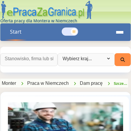
Oferta pracy dla Montera w Niemczech
Start
Szukaj ofert pracy:
Wybierz kraj:
Monter
Praca w Niemczech
Dam pracę
Szczepiacz, Monter, Metalowiec (buchloe Hn-gl-de)