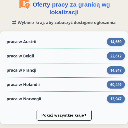
r
Oferty pracy za granicą wg
i
lokalizacji
e
Wybierz kraj, aby zobaczyć dostępne ogłoszenia
s
praca w Austrii
14,659
praca w Belgii
22,612
praca w Francji
14,847
praca w Holandii
60,449
praca w Norwegii
13,947
Pokaż wszystkie kraje
▼