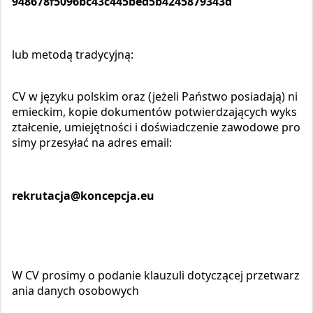
948678f5096bc43c445bed5b4245879343d
lub metodą tradycyjną:
CV w języku polskim oraz (jeżeli Państwo posiadają) ni
emieckim, k
opie dokumentów potwierdzających wyks
ztałcenie, umiejętności i doświadczenie zawodowe pro
simy przesyłać na adres email:
rekrutacja@koncepcja.eu
W CV prosimy o podanie klauzuli dotyczącej przetwarz
ania danych osobowych