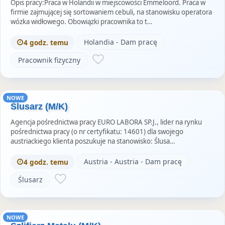
Opis pracy:Praca w Holandii w miejscowości Emmeloord. Praca w
firmie zajmującej się sortowaniem cebuli, na stanowisku operatora
wózka widłowego. Obowiązki pracownika to t…
Holandia - Dam pracę
4 godz. temu
Pracownik fizyczny
NOWE
Ślusarz (M/K)
Agencja pośrednictwa pracy EURO LABORA SP.J., lider na rynku
pośrednictwa pracy (o nr certyfikatu: 14601) dla swojego
austriackiego klienta poszukuje na stanowisko: Ślusa…
Austria - Austria - Dam pracę
4 godz. temu
Ślusarz
NOWE